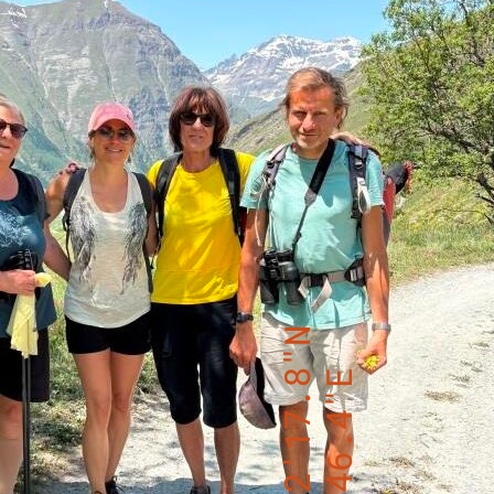
45°22'17.8"N
7°2'46.4"E