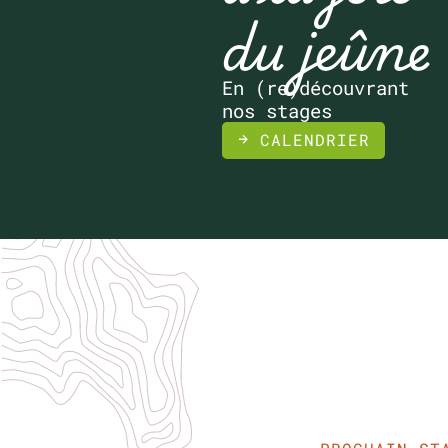
du jeûne
En (re)découvrant
nos stages
CALENDRIER