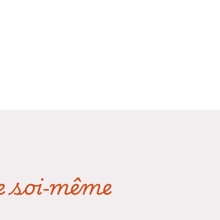
re soi‑même