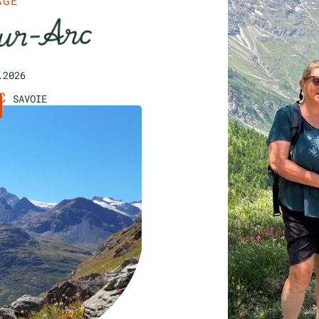
AGE
ur-Arc
.2026
C
SAVOIE