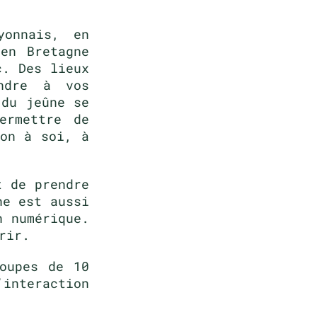
yonnais, en
en Bretagne
c. Des lieux
ondre à vos
 du jeûne se
ermettre de
ion à soi, à
t de prendre
ne est aussi
n numérique.
rir.
oupes de 10
’interaction